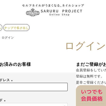
ル
チップで長さ出し
ログイン
ログイ
お済みのお客様
まだご登録が
会員登録をしてい
登録は無料です。
アドレス
是非ご登録くださ
(
必
ード
須