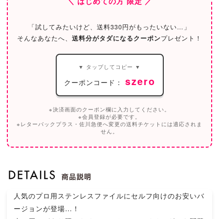
＼ はじめての方 限定 ／
「試してみたいけど、送料330円がもったいない…」
そんなあなたへ、
送料分がタダになるクーポン
プレゼント！
▼ タップしてコピー ▼
szero
クーポンコード：
※決済画面のクーポン欄に入力してください。
※会員登録が必要です。
※レターパックプラス・佐川急便へ変更の送料チケットには適応されま
せん。
人気のプロ用ステンレスファイルにセルフ向けのお安いバ
ージョンが登場…！