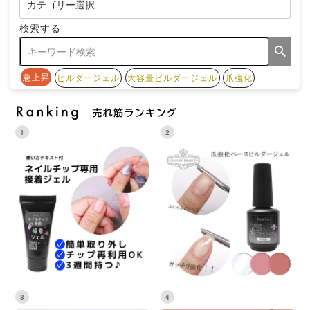
検索する
急上昇
ビルダージェル
大容量ビルダージェル
爪強化
1
2
3
4