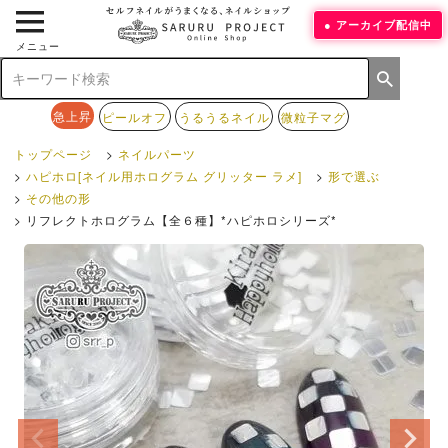
アーカイブ配信中
メニュー
急上昇
ピールオフ
うるうるネイル
微粒子マグ
トップページ
ネイルパーツ
ハピホロ[ネイル用ホログラム グリッター ラメ]
形で選ぶ
その他の形
リフレクトホログラム【全６種】*ハピホロシリーズ*