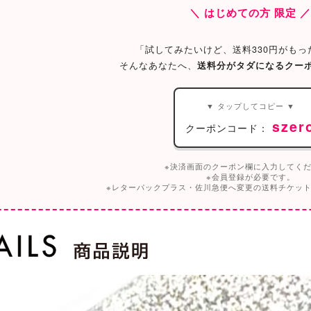
＼ はじめての方 限定 
「試してみたいけど、送料330円がもっ
そんなあなたへ、
送料分がタダになるクー
▼ タップしてコピー ▼
szer
クーポンコード：
※決済画面のクーポン欄に入力してく
※会員登録が必要です。
※レターパックプラス・佐川急便へ変更の送料チケッ