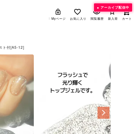
アーカイブ配信中
Myページ
Myページ
お気に入り
お気に入り
閲覧履歴
閲覧履歴
新入荷
新入荷
カート
カート
付[A5-12]