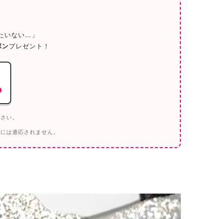
／
たいない…」
ポン
プレゼント！
o
ださい。
トには適応されません。