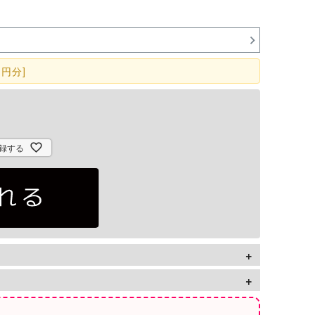
円分]
録する