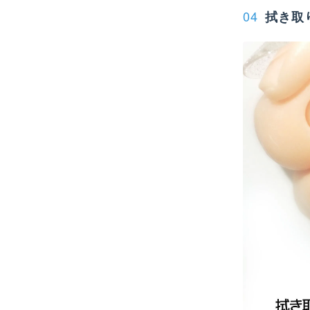
04
拭き取