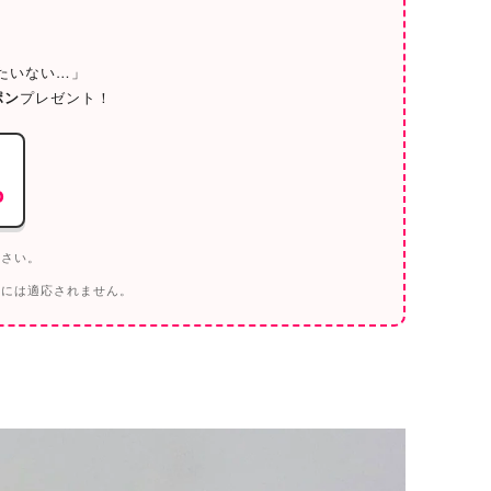
／
たいない…」
ポン
プレゼント！
o
ださい。
トには適応されません。