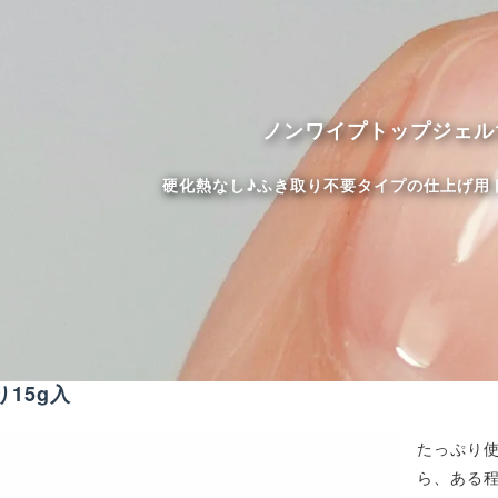
ノンワイプトップジェル
硬化熱なし♪ふき取り不要タイプの仕上げ用
15g入
たっぷり使
ら、ある