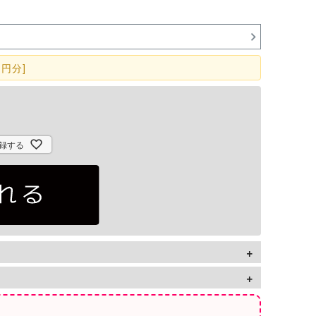
円分]
録する