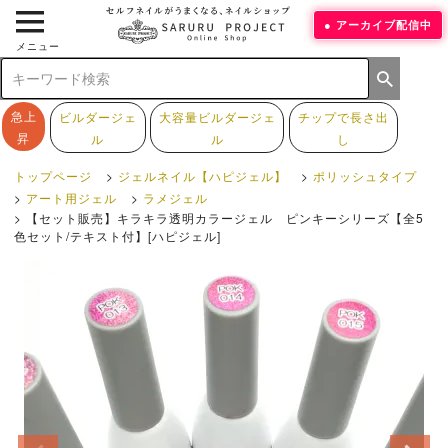
アーカイブ配信中
メニュー
急上
ビルダージェ
大容量ビルダージェ
チップで長さ出
昇
ル
ル
し
トップページ
ジェルネイル【ハピジェル】
ポリッシュタイプ
アート用ジェル
ラメジェル
【セット販売】キラキラ透明カラージェル ピンキーシリーズ【全5
色セット/テキスト付】[ハピジェル]