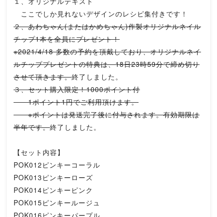
１、オリジナルテキスト
ここでしか見れないデザインのレシピ集付きです！
２、あわちゃん(またはかめちゃん)作製オリジナルネイル
チップ1本を全員にプレゼント！
※2021/4/18 多数の予約を頂戴しており、オリジナルネイ
ルチッププレゼントの特典は、18日23時59分で締め切り
させて頂きます。
終了しました。
３、セット購入限定！1000ポイント付
1ポイント1円でご利用頂けます。
※ポイントは発送完了後に付与されます。有効期限は
半年です。
終了しました。
【セット内容】
POK012ピンキーコーラル
POK013ピンキーローズ
POK014ピンキーピンク
POK015ピンキールージュ
POK016ピンキーパープル