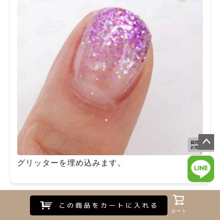
ペー
グリッターを埋め込みます。
ジト
ップ
へ
手順7
Myページ
Myページ
お気に入り
お気に入り
閲覧履歴
閲覧履歴
新入荷
新入荷
カート
カート
カート