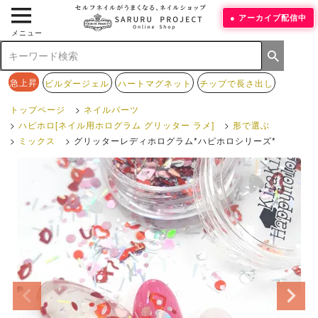
アーカイブ配信中
メニュー
急上昇
ビルダージェル
ハートマグネット
チップで長さ出し
トップページ
ネイルパーツ
ハピホロ[ネイル用ホログラム グリッター ラメ]
形で選ぶ
ミックス
グリッターレディホログラム*ハピホロシリーズ*