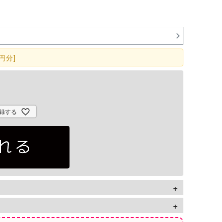
円分]
録する