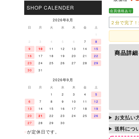
SHOP CALENDER
会員価格あり
2026年8月
２分で完了！
日
月
火
水
木
金
土
1
2
3
4
5
6
7
8
9
10
11
12
13
14
15
商品詳細
16
17
18
19
20
21
22
23
24
25
26
27
28
29
30
31
2026年9月
日
月
火
水
木
金
土
1
2
3
4
5
6
7
8
9
10
11
12
13
14
15
16
17
18
19
20
21
22
23
24
25
26
お支払い
27
28
29
30
送料につ
■
が定休日です。