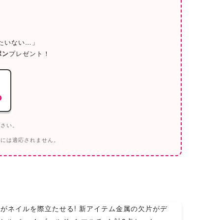
／
たいない…」
ポン
プレゼント！
o
ださい。
トには適応されません。
ッジがネイルを際立たせる! 新アイテム金属の欠片がデ