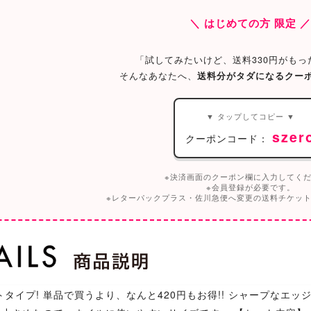
＼ はじめての方 限定 
「試してみたいけど、送料330円がもっ
そんなあなたへ、
送料分がタダになるクー
▼ タップしてコピー ▼
szer
クーポンコード：
※決済画面のクーポン欄に入力してく
※会員登録が必要です。
※レターパックプラス・佐川急便へ変更の送料チケッ
タイプ! 単品で買うより、なんと420円もお得!! シャープなエ