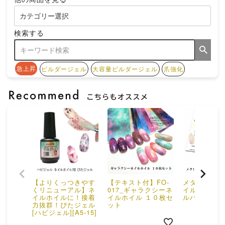
検索する
急上昇
ビルダージェル
大容量ビルダージェル
爪強化
【よりくっつきやす
【テキスト付】FO-
メタリックネ
くリニューアル】ネ
017_ギャラクシーネ
イル【ゴール
イルホイルに！接着
イルホイル １０枚セ
ルバー】
力抜群！ぴたジェル
ット
[ハピジェル][A5-15]