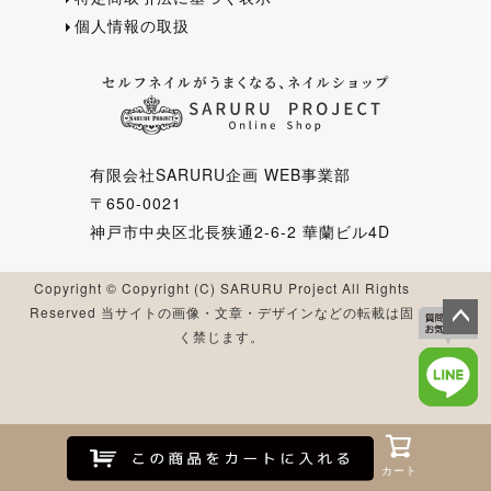
個人情報の取扱
有限会社SARURU企画 WEB事業部
〒650-0021
神戸市中央区北長狭通2-6-2 華蘭ビル4D
Copyright © Copyright (C) SARURU Project All Rights
Reserved 当サイトの画像・文章・デザインなどの転載は固
く禁じます。
ペー
ジト
ップ
へ
Myページ
Myページ
お気に入り
お気に入り
閲覧履歴
閲覧履歴
新入荷
新入荷
カート
カート
カート