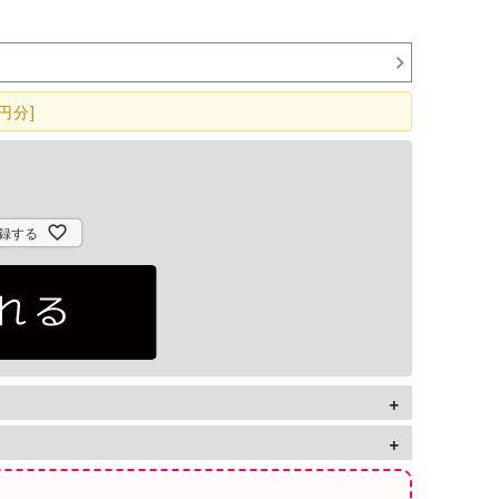
円分]
録する