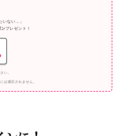
／
たいない…」
ポン
プレゼント！
o
ださい。
トには適応されません。