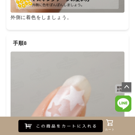
外側に着色をしましょう。
手順8
ペー
ジト
ップ
へ
Myページ
Myページ
お気に入り
お気に入り
閲覧履歴
閲覧履歴
新入荷
新入荷
カート
カート
カート