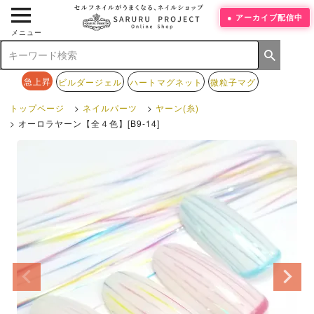
アーカイブ配信中
メニュー
急上昇
ビルダージェル
ハートマグネット
微粒子マグ
トップページ
ネイルパーツ
ヤーン(糸)
オーロラヤーン【全４色】[B9-14]