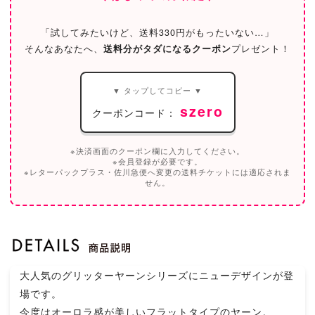
「試してみたいけど、送料330円がもったいない…」
そんなあなたへ、
送料分がタダになるクーポン
プレゼント！
▼ タップしてコピー ▼
szero
クーポンコード：
※決済画面のクーポン欄に入力してください。
※会員登録が必要です。
※レターパックプラス・佐川急便へ変更の送料チケットには適応されま
せん。
大人気のグリッターヤーンシリーズにニューデザインが登
場です。
今度はオーロラ感が美しいフラットタイプのヤーン。