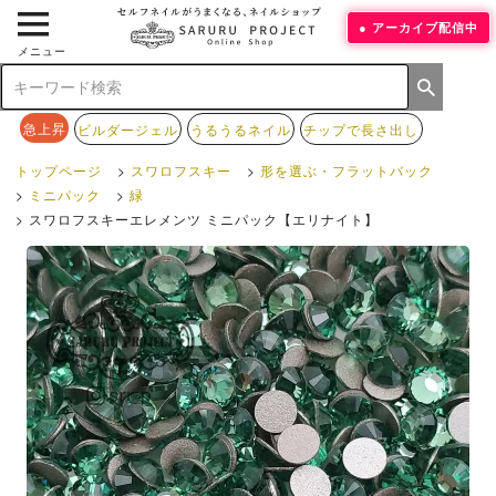
アーカイブ配信中
メニュー
急上昇
ビルダージェル
うるうるネイル
チップで長さ出し
トップページ
スワロフスキー
形を選ぶ・フラットバック
ミニパック
緑
スワロフスキーエレメンツ ミニパック【エリナイト】