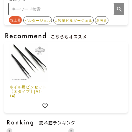
急上昇
ビルダージェル
大容量ビルダージェル
爪強化
ネイル用ピンセット
【３タイプ】[A1-
14]
1
2