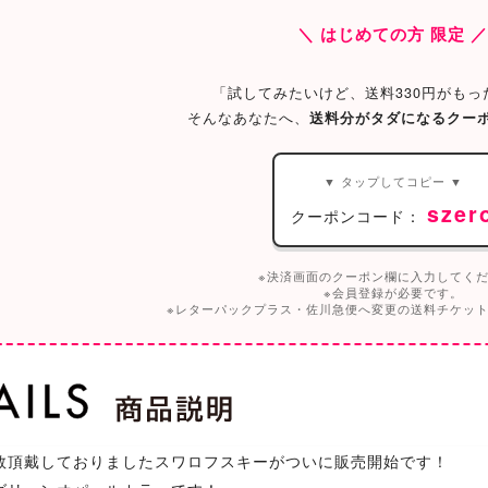
＼ はじめての方 限定 
「試してみたいけど、送料330円がもっ
そんなあなたへ、
送料分がタダになるクー
▼ タップしてコピー ▼
szer
クーポンコード：
※決済画面のクーポン欄に入力してく
※会員登録が必要です。
※レターパックプラス・佐川急便へ変更の送料チケッ
数頂戴しておりましたスワロフスキーがついに販売開始です！