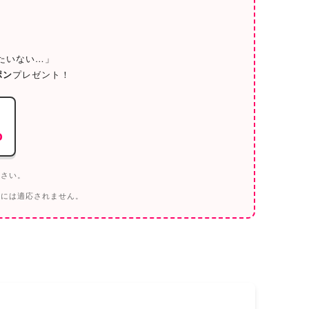
／
たいない…」
ポン
プレゼント！
o
ださい。
トには適応されません。