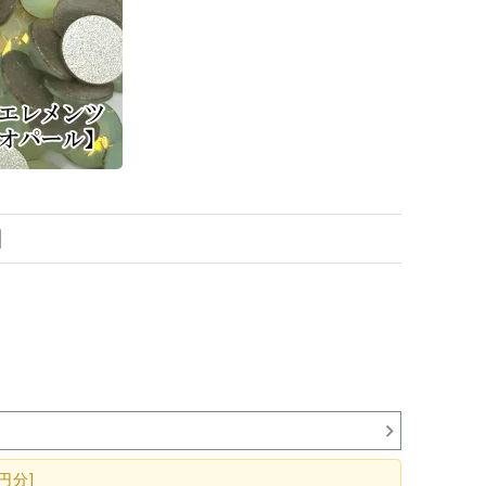
】
円分]