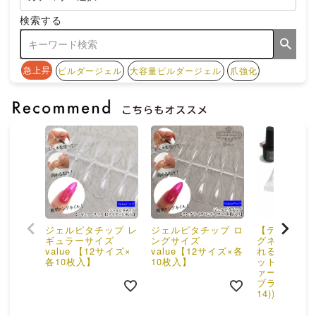
検索する
急上昇
ビルダージェル
大容量ビルダージェル
爪強化
ジェルピタチップ レ
ジェルピタチップ ロ
【テキスト付
ギュラーサイズ
ングサイズ
グネイルが簡
value 【12サイズ×
value【12サイズ×各
れる！ジェル
各10枚入】
10枚入】
ット(スポン
ァー[C5-4]・
ブラファイル(
14))