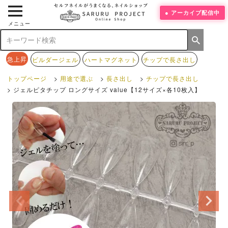
アーカイブ配信中
メニュー
急上昇
ビルダージェル
ハートマグネット
チップで長さ出し
トップページ
用途で選ぶ
長さ出し
チップで長さ出し
ジェルピタチップ ロングサイズ value【12サイズ×各10枚入】