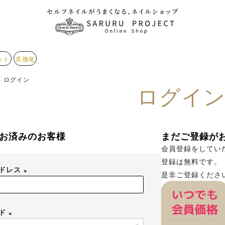
ット
爪強化
ログイン
ログイ
お済みのお客様
まだご登録が
会員登録をしてい
登録は無料です。
アドレス
是非ご登録くださ
(
必
ード
須