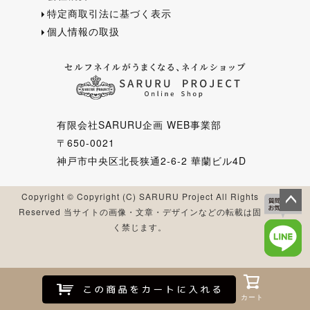
特定商取引法に基づく表示
個人情報の取扱
有限会社SARURU企画 WEB事業部
〒650-0021
神戸市中央区北長狭通2-6-2 華蘭ビル4D
Copyright © Copyright (C) SARURU Project All Rights
Reserved 当サイトの画像・文章・デザインなどの転載は固
ペー
く禁じます。
ジト
ップ
へ
Myページ
Myページ
お気に入り
お気に入り
閲覧履歴
閲覧履歴
新入荷
新入荷
カート
カート
カート