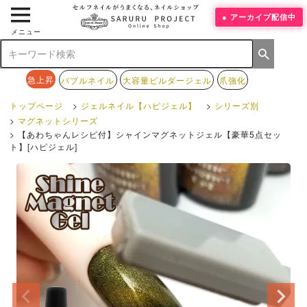
アーカイブ配信中
メニュー
急上昇
バブルネイル
大容量ビルダージェル
爪強化
トップページ
ジェルネイル【ハピジェル】
シリーズ別
マグネットシリーズ
【あわちゃんレシピ付】シャインマグネットジェル【豪華5点セッ
ト】[ハピジェル]