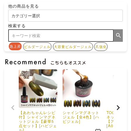
他の商品を見る
検索する
急上昇
ビルダージェル
大容量ビルダージェル
爪強化
【あわちゃんレシピ
シャインマグネット
TO042 キ
付】シャインマグネ
ジェル【全4色】[ハ
ネットスティ
ットジェル【豪華5
ピジェル]
【アイ&サー
点セット】[ハピジェ
[A01-16]
ル]